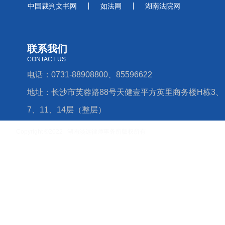
中国裁判文书网
如法网
湖南法院网
联系我们
CONTACT US
电话：0731-88908800、85596622
地址：长沙市芙蓉路88号天健壹平方英里商务楼H栋3、
7、11、14层（整层）
Copyright ©2022 湖南淡远律师事务所版权所有
湘ICP备16006779号-4