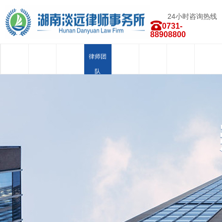
24小时咨询热线
0731-
88908800
首页
关于我
新闻中
律师团
业务范
荣誉资
合作品
人才招
们
心
队
围
质
牌
聘