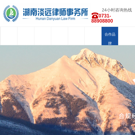
24小时咨询热线
0731-
88908800
首页
关于我
新闻中
律师团
业务范
荣誉资
合作品
人才招
们
心
队
围
质
牌
聘