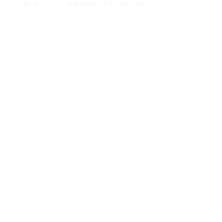
Copyright ©2022 湖南淡远律师事务所版权所有
湘ICP备16006779号-4