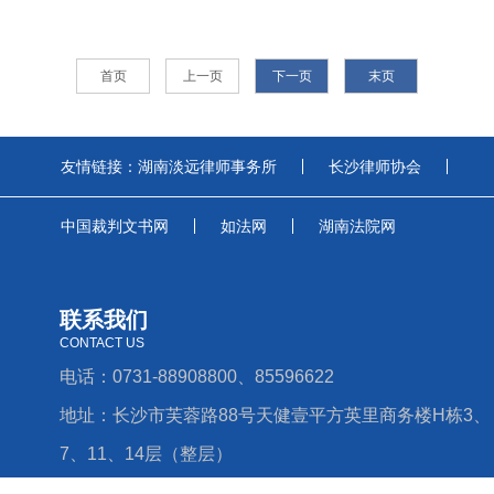
首页
上一页
下一页
末页
友情链接：
湖南淡远律师事务所
长沙律师协会
中国裁判文书网
如法网
湖南法院网
联系我们
CONTACT US
电话：0731-88908800、85596622
地址：长沙市芙蓉路88号天健壹平方英里商务楼H栋3、
7、11、14层（整层）