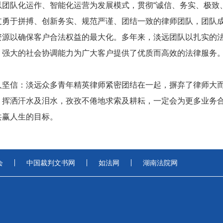
以团队化运作、智能化运营为发展模式，贯彻“诚信、务实、极致
支勇于拼搏、创新务实、规范严谨、团结一致的律师团队，团队
资源以确保客户合法权益的最大化。多年来，淡远团队以扎实的
、强大的社会协调能力为广大客户提供了优质而高效的法律服务
人坚信：淡远众多青年精英律师紧密团结在一起，摒弃了律师大
，挥洒汗水及泪水，孜孜不倦地求索及耕耘，一定会为更多业务
共赢人生的目标。
会
中国裁判文书网
如法网
湖南法院网