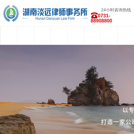
24小时咨询热线
0731-
88908800
首页
关于我
新闻中
律师团
业务范
荣誉资
合作品
人才招
们
心
队
围
质
牌
聘