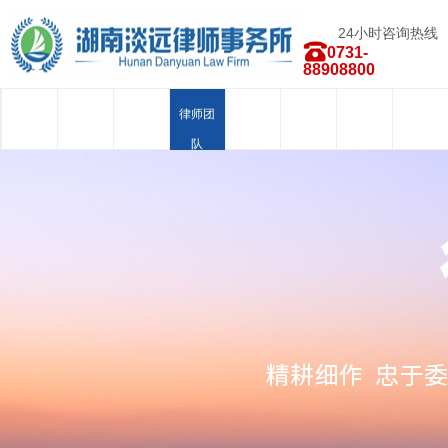
24小时咨询热线
0731-
88908800
首页
关于我
新闻中
律师团
业务范
荣誉资
合作品
人才招
们
心
队
围
质
牌
聘