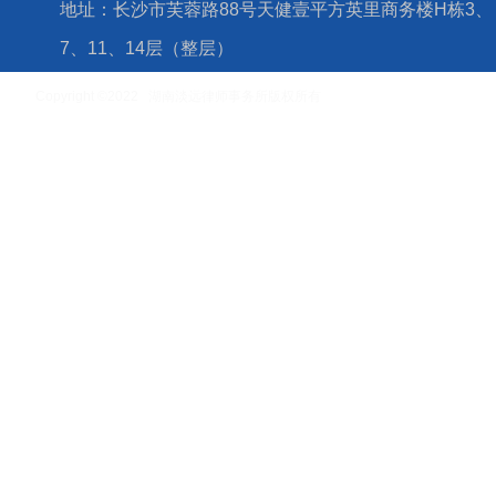
地址：长沙市芙蓉路88号天健壹平方英里商务楼H栋3、
7、11、14层（整层）
Copyright ©2022 湖南淡远律师事务所版权所有
湘ICP备16006779号-4