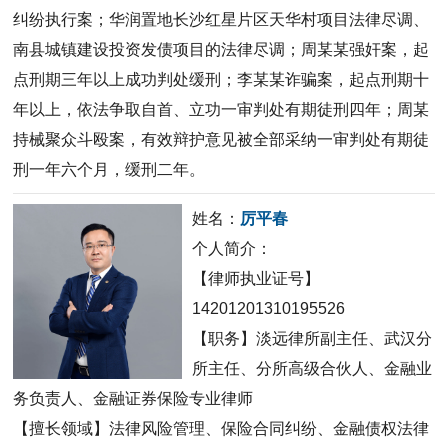
纠纷执行案；华润置地长沙红星片区天华村项目法律尽调、
南县城镇建设投资发债项目的法律尽调；周某某强奸案，起
点刑期三年以上成功判处缓刑；李某某诈骗案，起点刑期十
年以上，依法争取自首、立功一审判处有期徒刑四年；周某
持械聚众斗殴案，有效辩护意见被全部采纳一审判处有期徒
刑一年六个月，缓刑二年。
姓名：
厉平春
个人简介：
【律师执业证号】
14201201310195526
【职务】淡远
律所副主任
、武汉分
所主任、分所高级合伙人、金融业
务负责人、金融证券保险专业律师
【擅长领域】法律风险管理、保险合同纠纷、金融债权法律