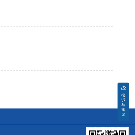
投
诉
与
建
议