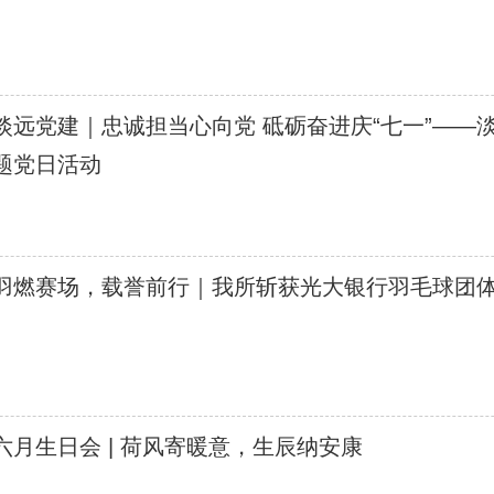
淡远党建｜忠诚担当心向党 砥砺奋进庆“七一”——
题党日活动
羽燃赛场，载誉前行｜我所斩获光大银行羽毛球团
六月生日会 | 荷风寄暖意，生辰纳安康