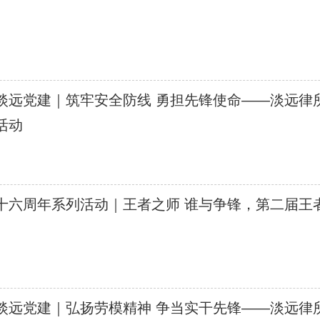
淡远党建｜筑牢安全防线 勇担先锋使命——淡远律
活动
十六周年系列活动｜王者之师 谁与争锋，第二届王
淡远党建｜弘扬劳模精神 争当实干先锋——淡远律