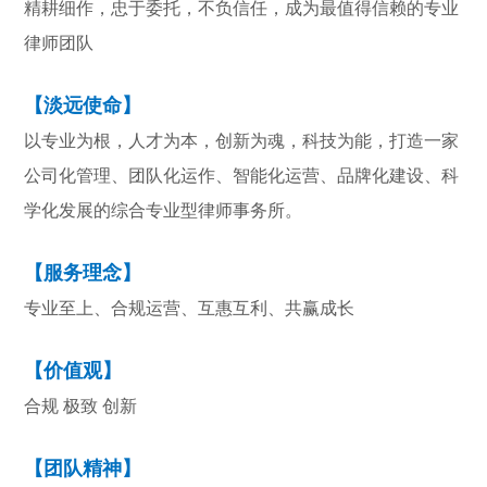
精耕细作，忠于委托，不负信任，成为最值得信赖的专业
律师团队
【淡远使命】
以专业为根，人才为本，创新为魂，科技为能，打造一家
公司化管理、团队化运作、智能化运营、品牌化建设、科
学化发展的综合专业型律师事务所。
【服务理念】
专业至上、合规运营、互惠互利、共赢成长
【价值观】
合规 极致 创新
【团队精神】