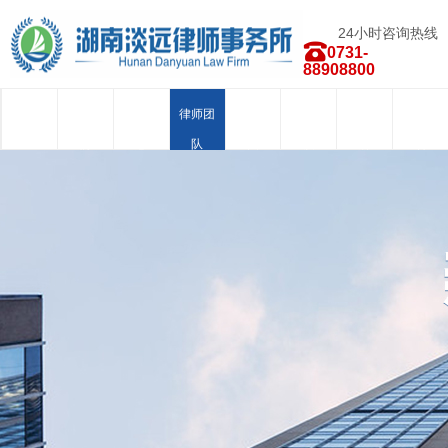
24小时咨询热线
0731-
88908800
首页
关于我
新闻中
律师团
业务范
荣誉资
合作品
人才招
们
心
队
围
质
牌
聘