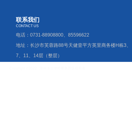
联系我们
CONTACT US
电话：0731-88908800、85596622
地址：长沙市芙蓉路88号天健壹平方英里商务楼H栋3、
7、11、14层（整层）
Copyright ©2022 湖南淡远律师事务所版权所有
湘ICP备16006779号-4