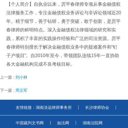
【个人简介】自执业以来，厉平春律师专项从事金融债权
法律服务工作，专注金融债权业务诉讼与非诉讼领域近20
年。精于细节，善于钻研，勇于突破，敢于创新，是厉平
春律师的鲜明特点。深入金融债权法律领域的研究和实
践，累积了丰富的实践操作经验和广泛的司法资源。厉平
春律师特别擅长于解决金融债权业务中的疑难案件和“钉
子户项目”。自2010年至今，带领团队连续15年一直协助
各大金融机构完成不良考核目标。
上一篇
: 刘小林
下一篇
: 周京军
友情链接：
湖南淡远律师事务所
长沙律师协会
中国裁判文书网
如法网
湖南法院网