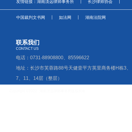
友情链接：
湖南淡远律师事务所
长沙律师协会
中国裁判文书网
如法网
湖南法院网
联系我们
CONTACT US
电话：0731-88908800、85596622
地址：长沙市芙蓉路88号天健壹平方英里商务楼H栋3、
7、11、14层（整层）
Copyright ©2022 湖南淡远律师事务所版权所有
湘ICP备16006779号-4