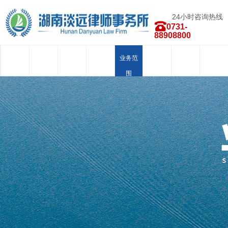
24小时咨询热线
0731-
88908800
首页
关于我
新闻中
律师团
业务范
荣誉资
合作品
人才招
们
心
队
围
质
牌
聘