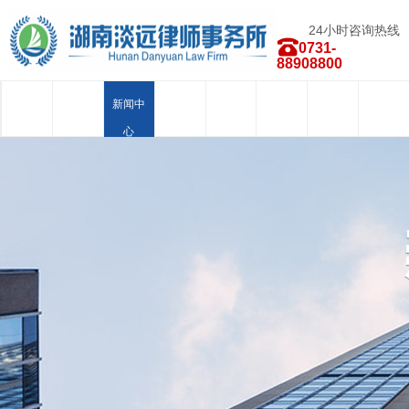
24小时咨询热线
0731-
88908800
首页
关于我
新闻中
律师团
业务范
荣誉资
合作品
人才招
们
心
队
围
质
牌
聘