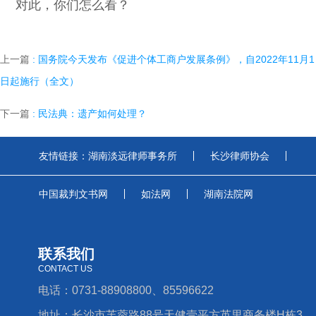
对此，你们怎么看？
上一篇
: 国务院今天发布《促进个体工商户发展条例》，自2022年11月1
日起施行（全文）
下一篇
: 民法典：遗产如何处理？
友情链接：
湖南淡远律师事务所
长沙律师协会
中国裁判文书网
如法网
湖南法院网
联系我们
CONTACT US
电话：0731-88908800、85596622
地址：长沙市芙蓉路88号天健壹平方英里商务楼H栋3、