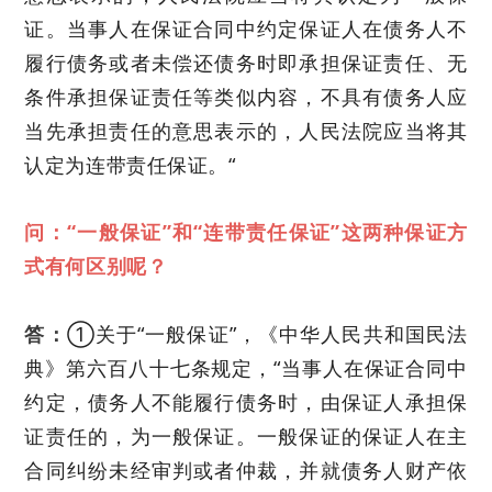
证。当事人在保证合同中约定保证人在债务人不
履行债务或者未偿还债务时即承担保证责任、无
条件承担保证责任等类似内容，不具有债务人应
当先承担责任的意思表示的，人民法院应当将其
认定为连带责任保证。“
问：“一般保证”和“连带责任保证”这两种保证方
式有何区别呢？
答：
①关于“一般保证”，《中华人民共和国民法
典》第六百八十七条规定，“当事人在保证合同中
约定，债务人不能履行债务时，由保证人承担保
证责任的，为一般保证。一般保证的保证人在主
合同纠纷未经审判或者仲裁，并就债务人财产依