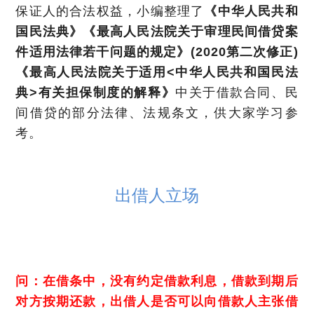
保证人的合法权益，小编整理了
《中华人民共和
国民法典》《最高人民法院关于审理民间借贷案
件适用法律若干问题的规定》(2020第二次修正)
《最高人民法院关于适用<中华人民共和国民法
典>有关担保制度的解释》
中关于借款合同、民
间借贷的部分法律、法规条文，供大家学习参
考。
出借人立场
问：在借条中，没有约定借款利息，借款到期后
对方按期还款，出借人是否可以向借款人主张借