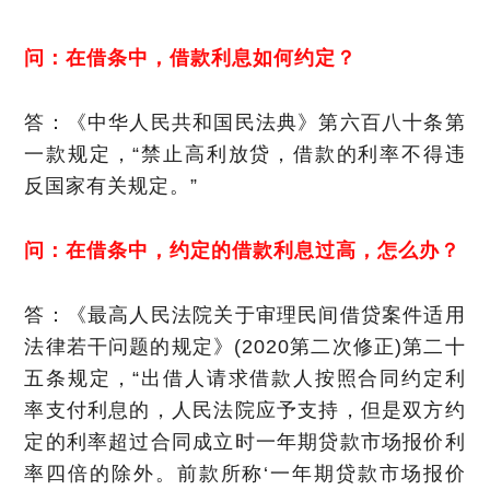
问：在借条中，借款利息如何约定？
答：《中华人民共和国民法典》第六百八十条第
一款规定，“禁止高利放贷，借款的利率不得违
反国家有关规定。”
问：在借条中，约定的借款利息过高，怎么办？
答：《最高人民法院关于审理民间借贷案件适用
法律若干问题的规定》(2020第二次修正)第二十
五条规定，“出借人请求借款人按照合同约定利
率支付利息的，人民法院应予支持，但是双方约
定的利率超过合同成立时一年期贷款市场报价利
率四倍的除外。前款所称‘一年期贷款市场报价