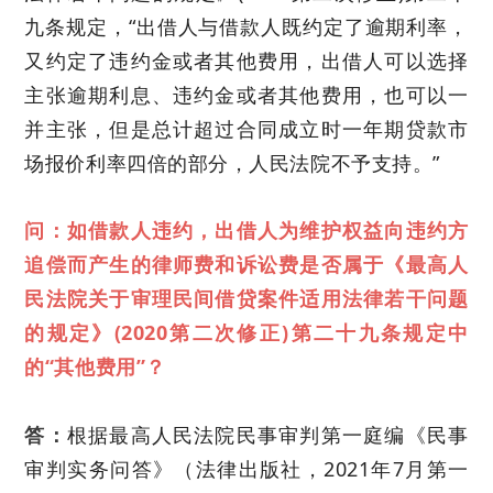
九条规定，“出借人与借款人既约定了逾期利率，
又约定了违约金或者其他费用，出借人可以选择
主张逾期利息、违约金或者其他费用，也可以一
并主张，但是总计超过合同成立时一年期贷款市
场报价利率四倍的部分，人民法院不予支持。”
问：如借款人违约，出借人为维护权益向违约方
追偿而产生的律师费和诉讼费是否属于《最高人
民法院关于审理民间借贷案件适用法律若干问题
的规定》(2020第二次修正)第二十九条规定中
的“其他费用”？
答：
根据最高人民法院民事审判第一庭编《民事
审判实务问答》（法律出版社，2021年7月第一