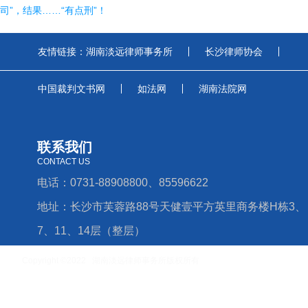
司”，结果……“有点刑”！
友情链接：
湖南淡远律师事务所
长沙律师协会
中国裁判文书网
如法网
湖南法院网
联系我们
CONTACT US
电话：0731-88908800、85596622
地址：长沙市芙蓉路88号天健壹平方英里商务楼H栋3、
7、11、14层（整层）
Copyright ©2022 湖南淡远律师事务所版权所有
湘ICP备16006779号-4