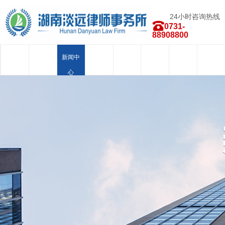
24小时咨询热线
0731-
88908800
首页
关于我
新闻中
律师团
业务范
荣誉资
合作品
人才招
们
心
队
围
质
牌
聘