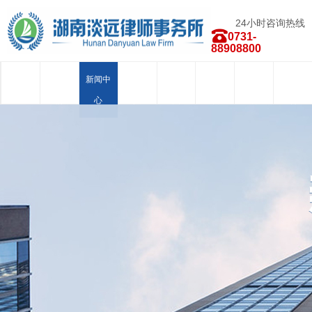
24小时咨询热线
0731-
88908800
首页
关于我
新闻中
律师团
业务范
荣誉资
合作品
人才招
们
心
队
围
质
牌
聘