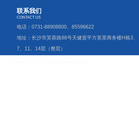
联系我们
CONTACT US
电话：0731-88908800、85596622
地址：长沙市芙蓉路88号天健壹平方英里商务楼H栋3、
7、11、14层（整层）
Copyright ©2022 湖南淡远律师事务所版权所有
湘ICP备16006779号-4