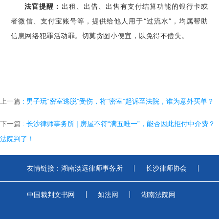
法官提醒：
出租、出借、出售有支付结算功能的银行卡或
者微信、支付宝账号等，提供给他人用于“过流水”，均属帮助
信息网络犯罪活动罪。切莫贪图小便宜，以免得不偿失。
上一篇
: 男子玩“密室逃脱”受伤，将“密室”起诉至法院，谁为意外买单？
下一篇
: 长沙律师事务所 | 房屋不符“满五唯一”，能否因此拒付中介费？
法院判了！
友情链接：
湖南淡远律师事务所
长沙律师协会
中国裁判文书网
如法网
湖南法院网