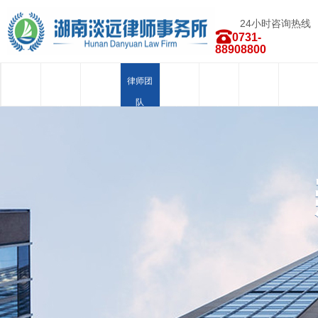
24小时咨询热线
0731-
88908800
首页
关于我
新闻中
律师团
业务范
荣誉资
合作品
人才招
们
心
队
围
质
牌
聘