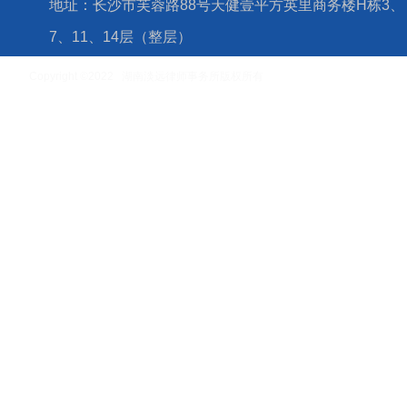
地址：长沙市芙蓉路88号天健壹平方英里商务楼H栋3、
7、11、14层（整层）
Copyright ©2022 湖南淡远律师事务所版权所有
湘ICP备16006779号-4