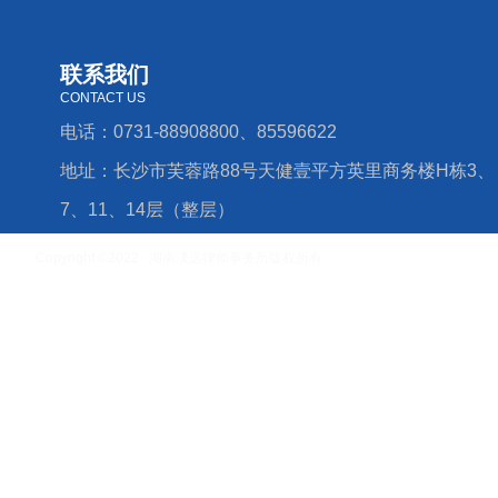
联系我们
CONTACT US
电话：0731-88908800、85596622
地址：长沙市芙蓉路88号天健壹平方英里商务楼H栋3、
7、11、14层（整层）
Copyright ©2022 湖南淡远律师事务所版权所有
湘ICP备16006779号-4