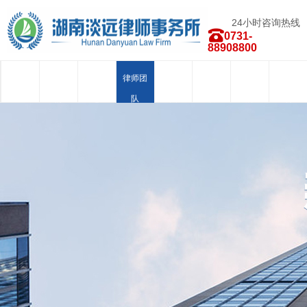
24小时咨询热线
0731-
88908800
首页
关于我
新闻中
律师团
业务范
荣誉资
合作品
人才招
们
心
队
围
质
牌
聘