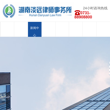
24小时咨询热线
0731-
88908800
首页
关于我
新闻中
律师团
业务范
荣誉资
合作品
人才招
们
心
队
围
质
牌
聘