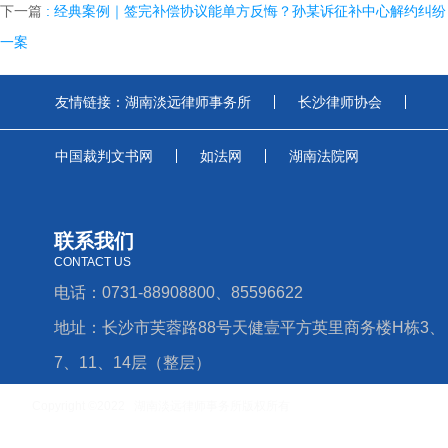
下一篇
: 经典案例｜签完补偿协议能单方反悔？孙某诉征补中心解约纠纷
一案
友情链接：
湖南淡远律师事务所
长沙律师协会
中国裁判文书网
如法网
湖南法院网
联系我们
CONTACT US
电话：0731-88908800、85596622
地址：长沙市芙蓉路88号天健壹平方英里商务楼H栋3、
7、11、14层（整层）
Copyright ©2022 湖南淡远律师事务所版权所有
湘ICP备16006779号-4