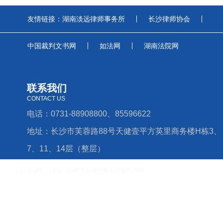
友情链接：
湖南淡远律师事务所
长沙律师协会
中国裁判文书网
如法网
湖南法院网
联系我们
CONTACT US
电话：0731-88908800、85596622
地址：长沙市芙蓉路88号天健壹平方英里商务楼H栋3、
7、11、14层（整层）
Copyright ©2022 湖南淡远律师事务所版权所有
湘ICP备16006779号-4