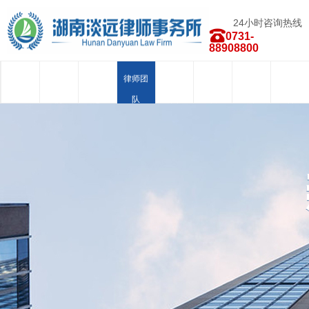
24小时咨询热线
0731-
88908800
首页
关于我
新闻中
律师团
业务范
荣誉资
合作品
人才招
们
心
队
围
质
牌
聘