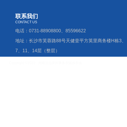
联系我们
CONTACT US
电话：0731-88908800、85596622
地址：长沙市芙蓉路88号天健壹平方英里商务楼H栋3、
7、11、14层（整层）
Copyright ©2022 湖南淡远律师事务所版权所有
湘ICP备16006779号-4